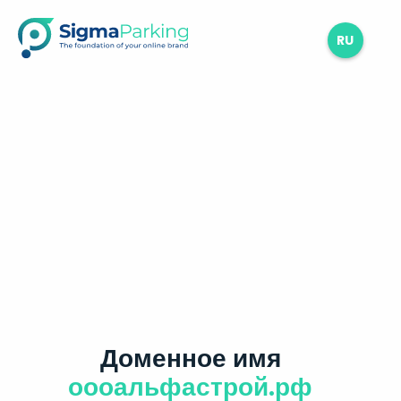
RU
Доменное имя
оооальфастрой.рф