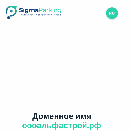
RU
Доменное имя
оооальфастрой.рф